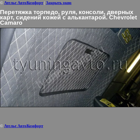
©
Ателье АвтоКомфорт
|
Закрыть окно
Перетяжка торпедо, руля, консоли, дверных
карт, сидений кожей с алькантарой. Chevrolet
Camaro
©
Ателье АвтоКомфорт