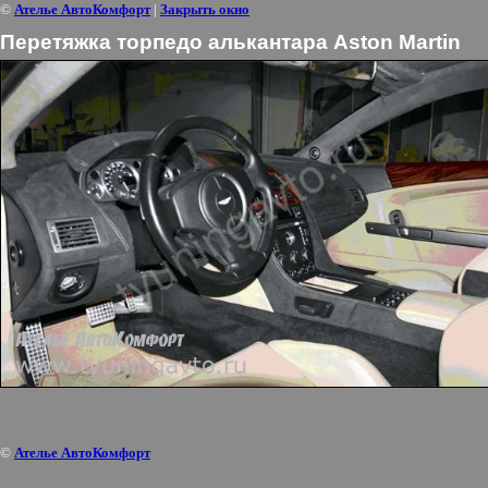
©
Ателье АвтоКомфорт
|
Закрыть окно
Перетяжка торпедо алькантара Aston Martin
©
Ателье АвтоКомфорт